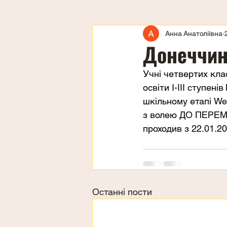
Анна Анатоліївна
Донеччин
Учні четвертих кла
освіти І-ІІІ ступен
шкільному етапі W
з волею ДО ПЕРЕМО
проходив з 22.01.20
Останні пости