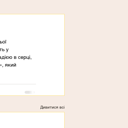
ьої 
ть у 
ією в серці, 
, який 
Дивитися всі