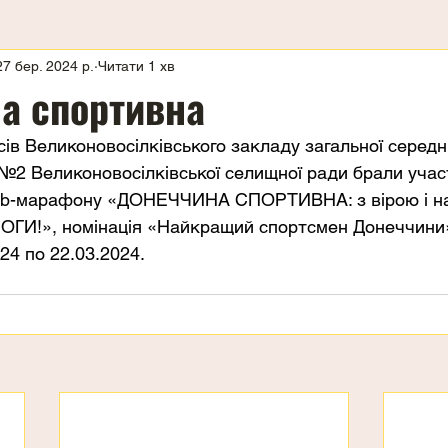
27 бер. 2024 р.
Читати 1 хв
а спортивна
сів Великоновосілківського закладу загальної середн
ів №2 Великоновосілківської селищної ради брали учас
eb-марафону «ДОНЕЧЧИНА СПОРТИВНА: з вірою і над
ГИ!», номінація «Найкращий спортсмен Донеччини»
24 по 22.03.2024.