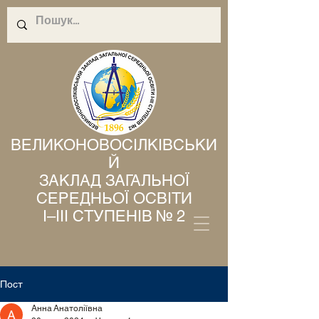
ВЕЛИКОНОВОСІЛКІВСЬКИ
Й
ЗАКЛАД ЗАГАЛЬНОЇ
СЕРЕДНЬОЇ ОСВІТИ
І–ІІІ СТУПЕНІВ № 2
Пост
Анна Анатоліївна