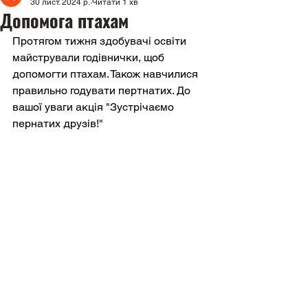
30 лист. 2024 р.
Читати 1 хв
Допомога птахам
Протягом тижня здобувачi освiти 
майстрували годівнички, щоб 
допомогти птахам. Також навчилися 
правильно годувати пертнатих. До 
вашої уваги акція "Зустрiчаємо 
пернатих друзiв!"