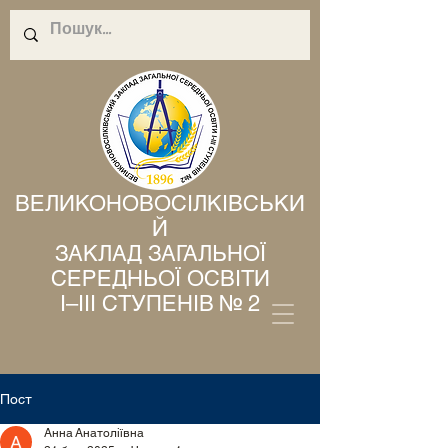
ВЕЛИКОНОВОСІЛКІВСЬКИ
Й
ЗАКЛАД ЗАГАЛЬНОЇ
СЕРЕДНЬОЇ ОСВІТИ
І–ІІІ СТУПЕНІВ № 2
Пост
Анна Анатоліївна