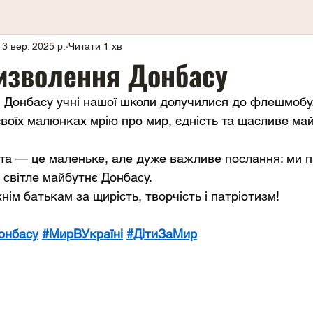
13 вер. 2025 р.
Читати 1 хв
изволення Донбасу
 Донбасу учні нашої школи долучилися до флешмобу
своїх малюнках мрію про мир, єдність та щасливе май
а — це маленьке, але дуже важливе послання: ми п
у світле майбутнє Донбасу.
нім батькам за щирість, творчість і патріотизм!
онбасу
#МирВУкраїні
#ДітиЗаМир