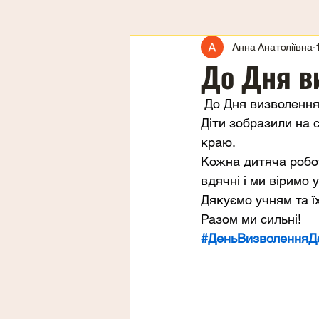
Анна Анатоліївна
До Дня в
 До Дня визволення
Діти зобразили на 
краю.
Кожна дитяча робот
вдячні і ми віримо 
Дякуємо учням та їх
Разом ми сильні!
#ДеньВизволенняД