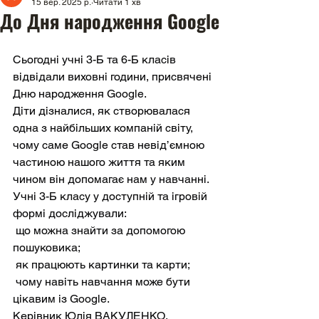
15 вер. 2025 р.
Читати 1 хв
До Дня народження Google
Сьогодні учні 3-Б та 6-Б класів 
відвідали виховні години, присвячені 
Дню народження Google.
Діти дізналися, як створювалася 
одна з найбільших компаній світу, 
чому саме Google став невід’ємною 
частиною нашого життя та яким 
чином він допомагає нам у навчанні.
Учні 3-Б класу у доступній та ігровій 
формі досліджували:
 що можна знайти за допомогою 
пошуковика;
 як працюють картинки та карти;
 чому навіть навчання може бути 
цікавим із Google.
Керівник Юлія ВАКУЛЕНКО.