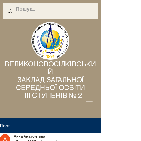
ВЕЛИКОНОВОСІЛКІВСЬКИ
Й
ЗАКЛАД ЗАГАЛЬНОЇ
СЕРЕДНЬОЇ ОСВІТИ
І–ІІІ СТУПЕНІВ № 2
Пост
Анна Анатоліївна