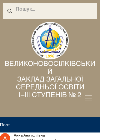
ВЕЛИКОНОВОСІЛКІВСЬКИ
Й
ЗАКЛАД ЗАГАЛЬНОЇ
СЕРЕДНЬОЇ ОСВІТИ
І–ІІІ СТУПЕНІВ № 2
Пост
Анна Анатоліївна