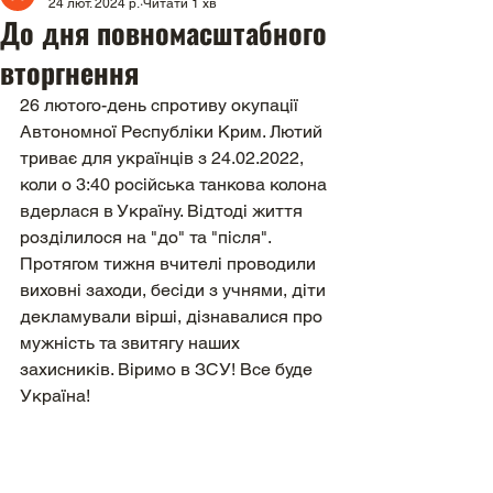
24 лют. 2024 р.
Читати 1 хв
До дня повномасштабного
вторгнення
26 лютого-день спротиву окупації 
Автономної Республіки Крим. Лютий 
триває для українців з 24.02.2022, 
коли о 3:40 російська танкова колона 
вдерлася в Україну. Відтоді життя 
розділилося на "до" та "після".
Протягом тижня вчителі проводили 
виховні заходи, бесіди з учнями, діти 
декламували вірші, дізнавалися про 
мужність та звитягу наших 
захисників. Віримо в ЗСУ! Все буде 
Україна!