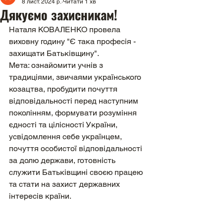
8 лист. 2024 р.
Читати 1 хв
Дякуємо захисникам!
Наталя КОВАЛЕНКО провела 
виховну годину "Є така професія - 
захищати Батьківщину".
Мета: ознайомити учнів з 
традиціями, звичаями українського 
козацтва, пробудити почуття 
відповідальності перед наступним 
поколінням, формувати розуміння 
єдності та цілісності України, 
усвідомлення себе українцем, 
почуття особистої відповідальності 
за долю держави, готовність 
служити Батьківщині своєю працею 
та стати на захист державних 
інтересів країни.