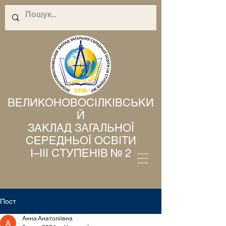
ВЕЛИКОНОВОСІЛКІВСЬКИ
Й
ЗАКЛАД ЗАГАЛЬНОЇ
СЕРЕДНЬОЇ ОСВІТИ
І–ІІІ СТУПЕНІВ № 2
Пост
Анна Анатоліївна