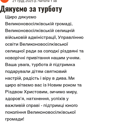
21 груд. 2025 р.
Читати 1 хв
Дякуємо за турботу
Щиро дякуємо 
Великоновосілківській громаді, 
Великоновосілківській селищній 
військовій адміністрації, Управлінню 
освіти Великоновосілківської 
селищної ради за солодкі різдвяні та 
новорічні привітання нашим учням. 
Ваша увага, турбота й підтримка 
подарували дітям святковий 
настрій, радість і віру в дива. Ми 
щиро вітаємо вас із Новим роком та 
Різдвом Христовим, зичимо миру, 
здоров’я, натхнення, успіхів у 
важливій справі - підтримці юного 
покоління Великоновосілківської 
громади!