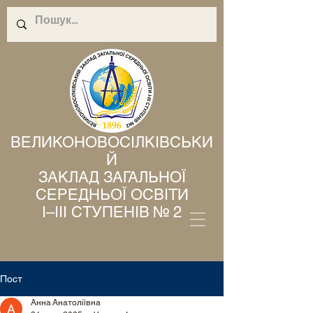
ВЕЛИКОНОВОСІЛКІВСЬКИ
Й
ЗАКЛАД ЗАГАЛЬНОЇ
СЕРЕДНЬОЇ ОСВІТИ
І–ІІІ СТУПЕНІВ № 2
Пост
Анна Анатоліївна