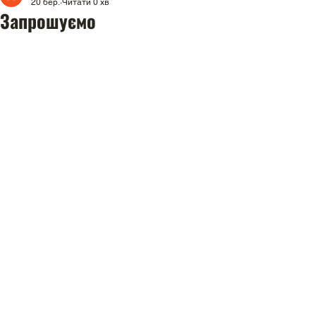
20 бер.
Читати 0 хв
Запрошуємо