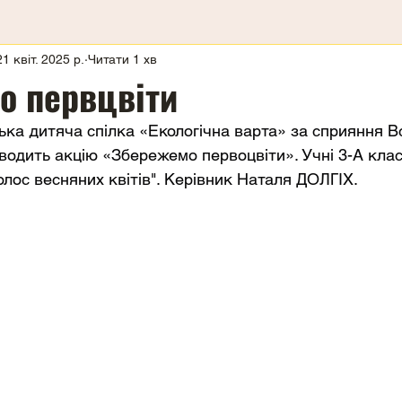
21 квіт. 2025 р.
Читати 1 хв
о первцвіти
ка дитяча спілка «Екологічна варта» за сприяння Вс
роводить акцію «Збережемо первоцвіти». Учні 3-А клас
Голос весняних квітів". Керівник Наталя ДОЛГІХ.