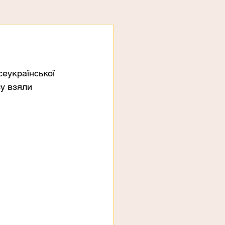
еукраїнської 
у взяли 