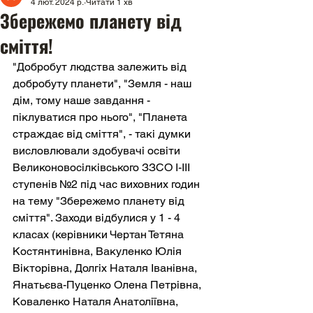
4 лют. 2024 р.
Читати 1 хв
Збережемо планету від
сміття!
"Добробут людства залежить від 
добробуту планети", "Земля - наш 
дім, тому наше завдання - 
піклуватися про нього", "Планета 
страждає від сміття", - такі думки 
висловлювали здобувачі освіти 
Великоновосілківського ЗЗСО І-ІІІ 
ступенів №2 під час виховних годин 
на тему "Збережемо планету від 
сміття". Заходи відбулися у 1 - 4 
класах (керівники Чертан Тетяна 
Костянтинівна, Вакуленко Юлія 
Вікторівна, Долгіх Наталя Іванівна, 
Янатьєва-Пуценко Олена Петрівна, 
Коваленко Наталя Анатоліївна, 