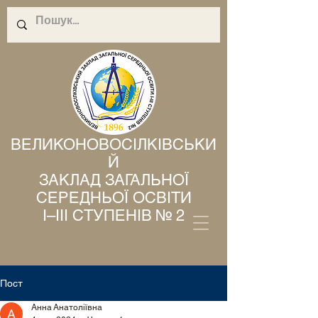
ВЕЛИКОНОВОСІЛКІВСЬКИ
Й
ЗАКЛАД ЗАГАЛЬНОЇ
СЕРЕДНЬОЇ ОСВІТИ
І–ІІІ СТУПЕНІВ № 2
Пост
Анна Анатоліївна