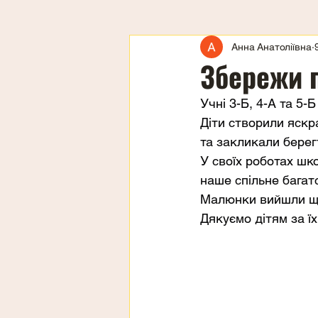
Анна Анатоліївна
Збережи 
Учні 3-Б, 4-А та 5-
Діти створили яскр
та закликали берегт
У своїх роботах шко
наше спільне багат
Малюнки вийшли щи
Дякуємо дітям за ї