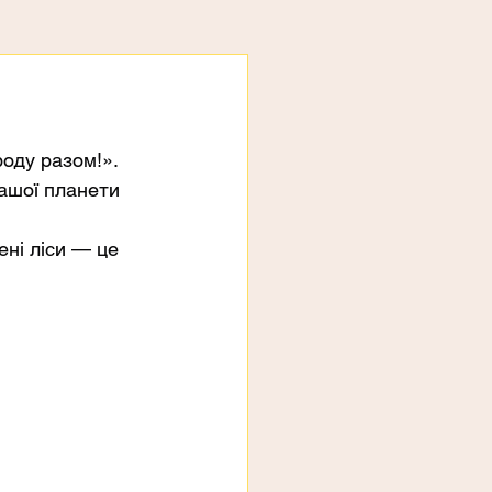
роду разом!».
ашої планети 
ені ліси — це 