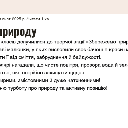
9 лист. 2025 р.
Читати 1 хв
природу
Б класів долучилися до творчої акції «Збережемо при
аві малюнки, у яких висловили своє бачення краси н
и її від сміття, забруднення й байдужості.
лярі нагадали, що чисте повітря, прозора вода й зел
ство, яке потрібно захищати щодня.
рими, змістовними й дуже натхненними!
хню турботу про природу та активну позицію!