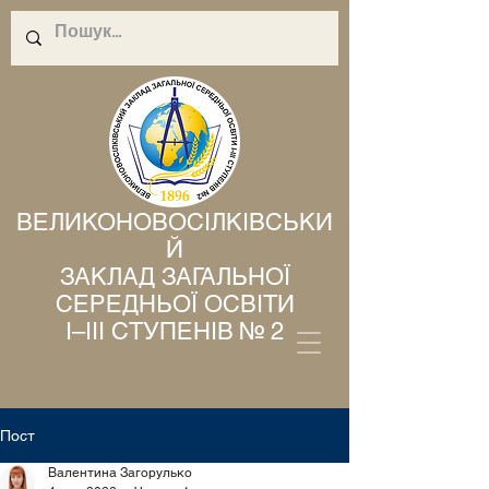
ВЕЛИКОНОВОСІЛКІВСЬКИ
Й
ЗАКЛАД ЗАГАЛЬНОЇ
СЕРЕДНЬОЇ ОСВІТИ
І–ІІІ СТУПЕНІВ № 2
Пост
Валентина Загорулько