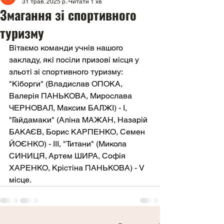
31 трав. 2025 р.
Читати 1 хв
Змагання зі спортивного
туризму
Вітаємо команди учнів нашого 
закладу, які посіли призові місця у 
зльоті зі спортивного туризму: 
"Кіборги" (Владислав ОПОКА, 
Валерія ПАНЬКОВА, Мирослава 
ЧЕРНОВАЛ, Максим БАЛЖІ) - І, 
"Гайдамаки" (Аліна МАЖАН, Назарій 
БАКАЄВ, Борис КАРПЕНКО, Семен 
ЙОЄНКО) - ІІІ, "Титани" (Микола 
СИНИЦЯ, Артем ШИРА, Софія 
ХАРЕНКО, Крістіна ПАНЬКОВА) - V 
місце.