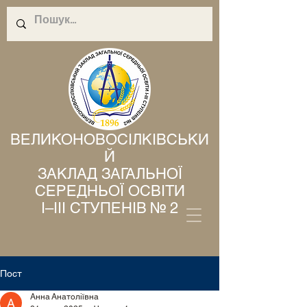
ВЕЛИКОНОВОСІЛКІВСЬКИ
Й
ЗАКЛАД ЗАГАЛЬНОЇ
СЕРЕДНЬОЇ ОСВІТИ
І–ІІІ СТУПЕНІВ № 2
Пост
Анна Анатоліївна