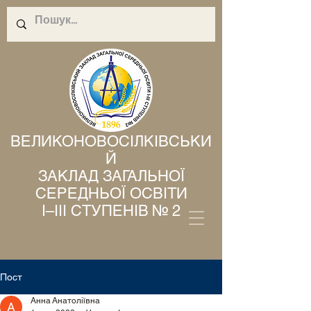
ВЕЛИКОНОВОСІЛКІВСЬКИ
Й
ЗАКЛАД ЗАГАЛЬНОЇ
СЕРЕДНЬОЇ ОСВІТИ
І–ІІІ СТУПЕНІВ № 2
Пост
Анна Анатоліївна