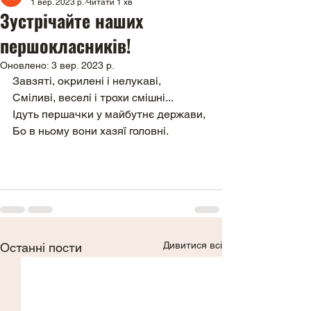
1 вер. 2023 р.
Читати 1 хв
Зустрічайте наших
першокласників!
Оновлено:
3 вер. 2023 р.
Завзяті, окрилені і нелукаві,
Сміливі, веселі і трохи смішні...
Ідуть першачки у майбутнє держави,
Бо в ньому вони хазяї головні.
Дивитися всі
Останні пости