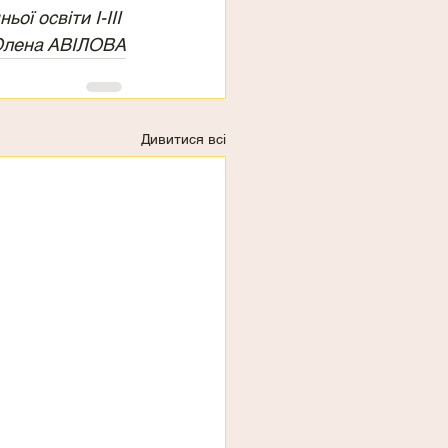
ї освіти І-ІІІ 
Олена АВІЛОВА
Дивитися всі