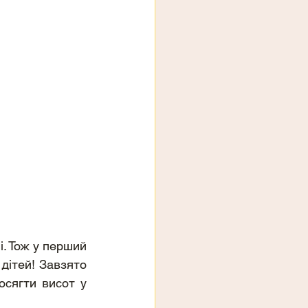
. Тож у перший 
дітей! Завзято 
сягти висот у 