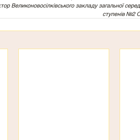
тор Великоновосілківського закладу загальної середньо
ступенів №2 