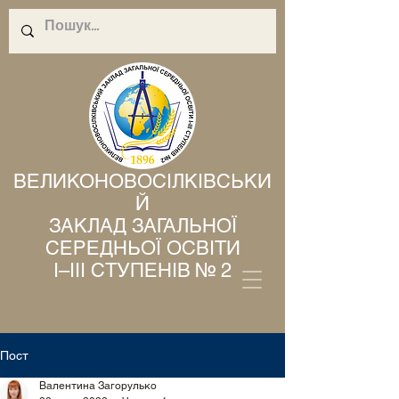
ВЕЛИКОНОВОСІЛКІВСЬКИ
Й
ЗАКЛАД ЗАГАЛЬНОЇ
СЕРЕДНЬОЇ ОСВІТИ
І–ІІІ СТУПЕНІВ № 2
Пост
Валентина Загорулько