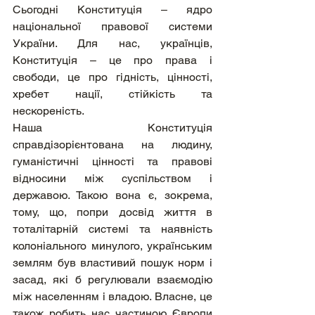
Сьогодні Конституція – ядро 
нацiональної правової системи 
України. Для нас, українців, 
Конституція – це про права і 
свободи, це про гідність, цінності, 
хребет нації, стійкість та 
нескореність.
Наша Конституція 
справдізорієнтована на людину, 
гуманістичні цінності та правові 
відносини між суспільством і 
державою. Такою вона є, зокрема, 
тому, що, попри досвід життя в 
тоталітарній системі та наявність 
колоніального минулого, українським 
землям був властивий пошук норм і 
засад, які б регулювали взаємодію 
між населенням і владою. Власне, це 
також робить нас частиною Європи 