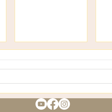
3 страхи
Віта