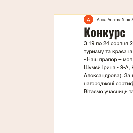
Анна Анатоліївна
Конкурс
З 19 по 24 серпня 
туризму та краєзна
«Наш прапор – моя 
Шумєй Ірина - 9-А, 
Александрова). За 
нагороджені серти
Вітаємо учасниць т