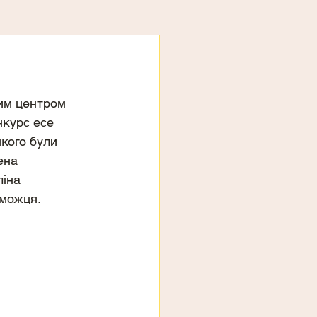
им центром 
нкурс есе 
кого були 
ена 
іна 
можця. 