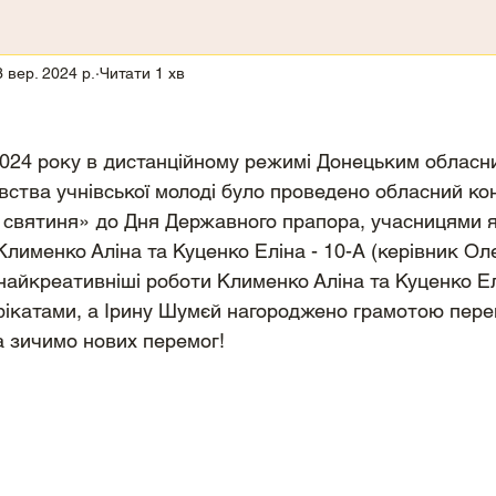
3 вер. 2024 р.
Читати 1 хв
2024 року в дистанційному режимі Донецьким обласн
вства учнівської молоді було проведено обласний ко
святиня» до Дня Державного прапора, учасницями я
Клименко Аліна та Куценко Еліна - 10-А (керівник Ол
найкреативніші роботи Клименко Аліна та Куценко Ел
фікатами, а Ірину Шумєй нагороджено грамотою пере
а зичимо нових перемог!