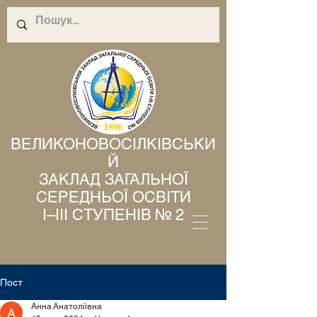
ВЕЛИКОНОВОСІЛКІВСЬКИ
Й
ЗАКЛАД ЗАГАЛЬНОЇ
СЕРЕДНЬОЇ ОСВІТИ
І–ІІІ СТУПЕНІВ № 2
Пост
Анна Анатоліївна