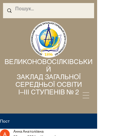
ВЕЛИКОНОВОСІЛКІВСЬКИ
Й
ЗАКЛАД ЗАГАЛЬНОЇ
СЕРЕДНЬОЇ ОСВІТИ
І–ІІІ СТУПЕНІВ № 2
Пост
Анна Анатоліївна