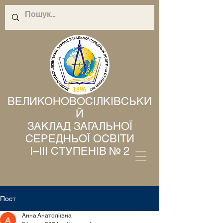
ВЕЛИКОНОВОСІЛКІВСЬКИ
Й
ЗАКЛАД ЗАГАЛЬНОЇ
СЕРЕДНЬОЇ ОСВІТИ
І–ІІІ СТУПЕНІВ № 2
Пост
Анна Анатоліївна