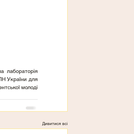
а лабораторія 
Н України для 
нтської молоді 
Дивитися всі