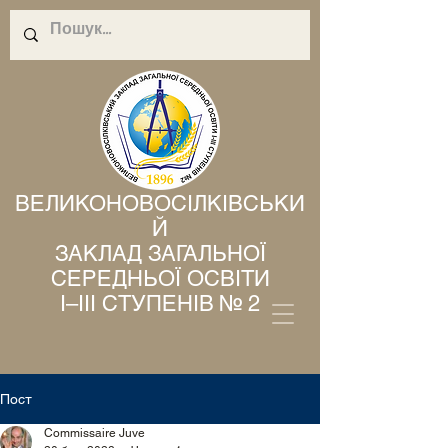
ВЕЛИКОНОВОСІЛКІВСЬКИ
Й
ЗАКЛАД ЗАГАЛЬНОЇ
СЕРЕДНЬОЇ ОСВІТИ
І–ІІІ СТУПЕНІВ № 2
Пост
Commissaire Juve