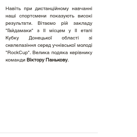
Навіть при дистанційному навчанні 
наші спортсмени показують високі 
результати. Вітаємо рій закладу 
"Гайдамаки" з ІІ місцем у ІІ етапі 
Кубку Донецької області зі 
скелелазіння серед учнівської молоді 
"RockCup". Велика подяка керівнику 
команди 
Віктору Панькову
.