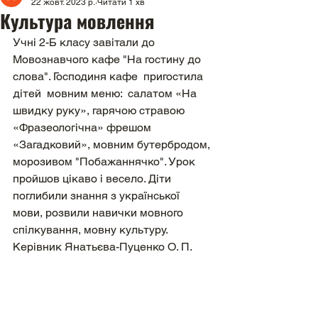
22 жовт. 2023 р.
Читати 1 хв
Культура мовлення
Учні 2-Б класу завітали до 
Мовознавчого кафе "На гостину до 
слова". Господиня кафе  пригостила 
дітей  мовним меню:  салатом «На 
швидку руку», гарячою стравою 
«Фразеологічна» фрешом 
«Загадковий», мовним бутербродом, 
морозивом "Побажаннячко". Урок 
пройшов цікаво і весело. Діти 
поглибили знання з української 
мови, розвили навички мовного 
спілкування, мовну культуру. 
Керівник Янатьєва-Пуценко О. П.