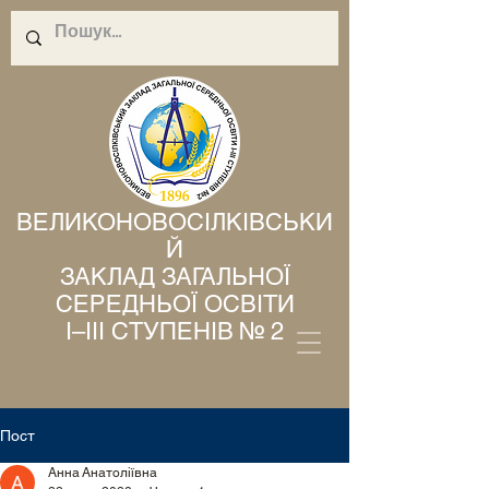
ВЕЛИКОНОВОСІЛКІВСЬКИ
Й
ЗАКЛАД ЗАГАЛЬНОЇ
СЕРЕДНЬОЇ ОСВІТИ
І–ІІІ СТУПЕНІВ № 2
Пост
Анна Анатоліївна