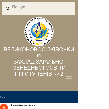
ВЕЛИКОНОВОСІЛКІВСЬКИ
Й
ЗАКЛАД ЗАГАЛЬНОЇ
СЕРЕДНЬОЇ ОСВІТИ
І–ІІІ СТУПЕНІВ № 2
Пост
Анна Анатоліївна