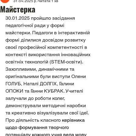
31 січ. 2025 р.
Читати 1 хв
Майстерка
30.01.2025 пройшло засідання 
педагогічної ради у формі 
майстерки. Педагоги в інтерактивній 
формі ділилися досвідом розвитку 
своєї професійної компетентності в 
контексті використання інноваційних 
освітніх технологій (STEM-освіти). 
Захопливими, динамічними та 
оригінальними були виступи Олени 
ГОЛУБ, Наталі ДОЛГІХ, Галини 
ОПОКИ та Ганни КУБРАК. Учителі 
залучали до роботи колег, 
демонстрували методичні наробки 
та креативно візуалізували свої ідеї. 
Про діяльність класного 
керівника 
щодо формування творчого 
потенціалу кожного учня вела мову 