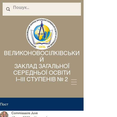
ВЕЛИКОНОВОСІЛКІВСЬКИ
Й
ЗАКЛАД ЗАГАЛЬНОЇ
СЕРЕДНЬОЇ ОСВІТИ
І–ІІІ СТУПЕНІВ № 2
Пост
Commissaire Juve