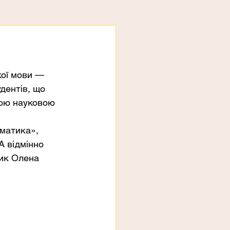
кої мови — 
дентів, що 
ною науковою 
матика», 
 відмінно 
ник Олена 