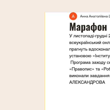
Анна Анатоліївна
Марафон
У листопаді-грудні
всеукраїнський онла
прагнуть вдосконал
установою «Інститу
 Програма заходу с
«Правопис» та «Ро
виконали завдання 
АЛЕКСАНДРОВА