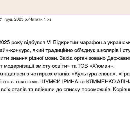
21 груд. 2025 р.
Читати 1 хв
 2025 року відбувся VІ Відкритий марафон з українсь
йн-конкурс, який традиційно об’єднує школярів і сту
ити знання рідної мови. Захід організовано Держав
т модернізації змісту освіти» та ТОВ «Х’юман».
кладалася з чотирьох етапів: «Культура слова», «Гра
бота з текстом». ШУМЄЙ ІРИНА та КЛИМЕНКО АЛІНА
всіх етапів та ввійшли до списку переможців. Керів