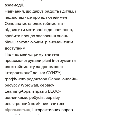
взаємодії.
Навчання, що дарує радість і дітям, і 
педагогам - це про едьютейнмент.
Основна мета едьютейнмента - 
підвищити мотивацію до навчання, 
зробити процес засвоєння знань 
більш захоплюючим, різноманітним, 
доступним.
Під час мейнстриму вчителі 
продемонстрували різні інструменти 
едьютейнменту за допомогою 
інтерактивної дошки GYNZY, 
графічного редактора Canva, онлайн-
ресурсу Wordwall, сервісу 
LearningApps, вправ з LEGO-
цеглинками, ребусів, сервісу 
електронний помічник вчителя 
elpom.com.ua
, інтерактивних вправ 