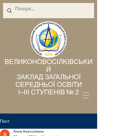
ВЕЛИКОНОВОСІЛКІВСЬКИ
Й
ЗАКЛАД ЗАГАЛЬНОЇ
СЕРЕДНЬОЇ ОСВІТИ
І–ІІІ СТУПЕНІВ № 2
Пост
Анна Анатоліївна