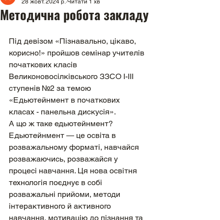
28 жовт. 2024 р.
Читати 1 хв
Методична робота закладу
Під девізом «Пізнавально, цікаво, 
корисно!» пройшов семінар учителів 
початкових класів 
Великоновосілківського ЗЗСО І-ІІІ 
ступенів №2 за темою 
«Едьютейнмент в початкових 
класах - панельна дискусія».
А що ж таке едьютейнмент?
Едьютейнмент — це освіта в 
розважальному форматі, навчайся 
розважаючись, розважайся у 
процесі навчання. Ця нова освітня 
технологія поєднує в собі 
розважальні прийоми, методи 
інтерактивного й активного 
навчання, мотивацію до пізнання та 