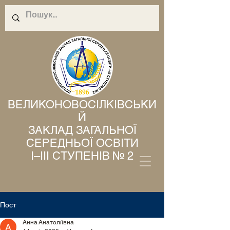
ВЕЛИКОНОВОСІЛКІВСЬКИ
Й
ЗАКЛАД ЗАГАЛЬНОЇ
СЕРЕДНЬОЇ ОСВІТИ
І–ІІІ СТУПЕНІВ № 2
Пост
Анна Анатоліївна