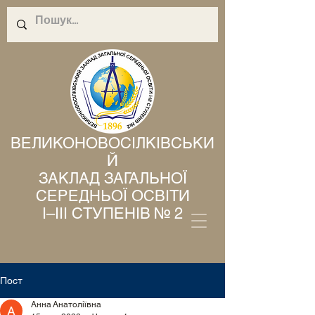
ВЕЛИКОНОВОСІЛКІВСЬКИ
Й
ЗАКЛАД ЗАГАЛЬНОЇ
СЕРЕДНЬОЇ ОСВІТИ
І–ІІІ СТУПЕНІВ № 2
Пост
Анна Анатоліївна