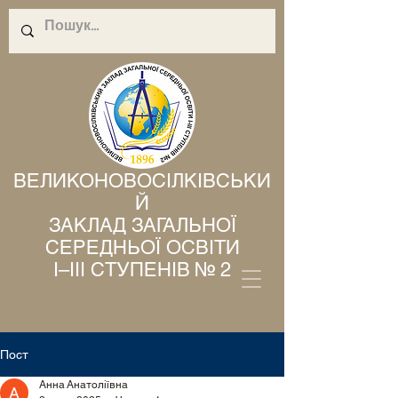
ВЕЛИКОНОВОСІЛКІВСЬКИ
Й
ЗАКЛАД ЗАГАЛЬНОЇ
СЕРЕДНЬОЇ ОСВІТИ
І–ІІІ СТУПЕНІВ № 2
Пост
Анна Анатоліївна