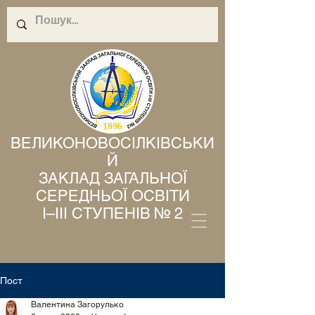
ВЕЛИКОНОВОСІЛКІВСЬКИ
Й
ЗАКЛАД ЗАГАЛЬНОЇ
СЕРЕДНЬОЇ ОСВІТИ
І–ІІІ СТУПЕНІВ № 2
Пост
Валентина Загорулько