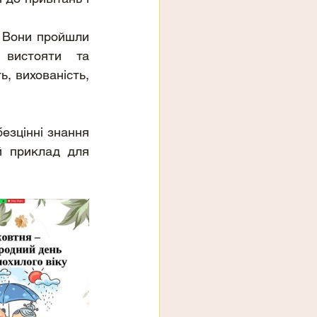
 Вони пройшли 
 вистояти  та 
, вихованість, 
езцінні знання 
й приклад для 