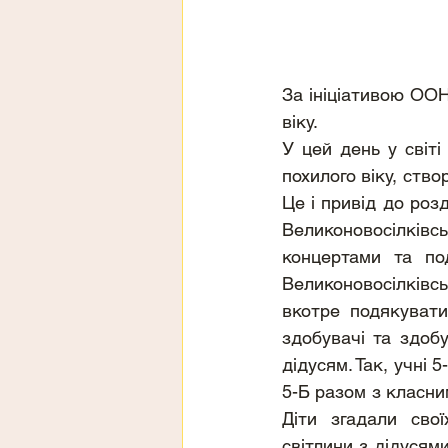
За ініціативою ООН
віку.
У цей день у світі
похилого віку, ство
Це і привід до роз
Великоновосілківс
концертами та по
Великоновосілківс
вкотре подякувати
здобувачі та здобу
дідусям. Так, учні 
5-Б разом з класни
Діти згадали свої
світлини з дідусями