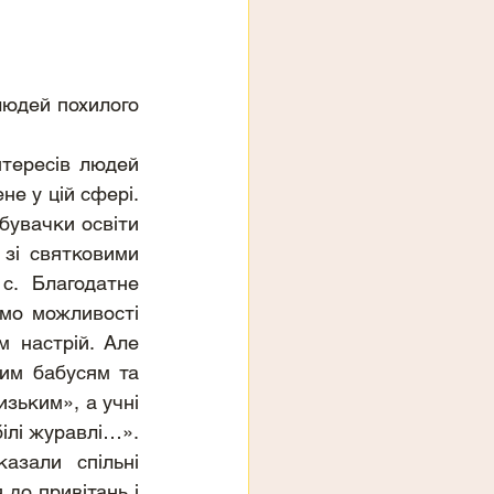
юдей похилого 
нтересів людей 
е у цій сфері. 
бувачки освіти 
зі святковими 
. Благодатне 
мо можливості 
 настрій. Але 
им бабусям та 
зьким», а учні 
ілі журавлі…». 
азали спільні 
до привітань і 