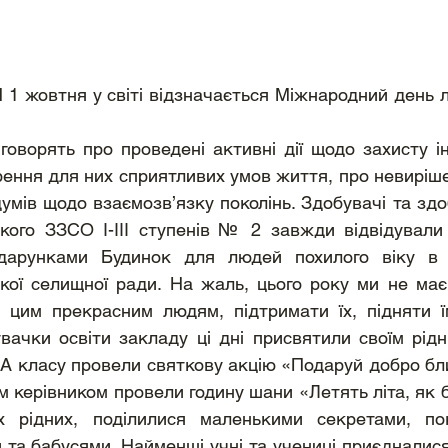
 1 жовтня у світі відзначається Міжнародний день л
 говорять про проведені активні дії щодо захисту і
рення для них сприятливих умов життя, про невирішен
думів щодо взаємозв’язку поколінь. Здобувачі та здо
ького ЗЗСО І-ІІІ ступенів № 2 завжди відвідували 
дарунками Будинок для людей похилого віку в с
ької селищної ради. На жаль, цього року ми не має
 цим прекрасним людям, підтримати їх, підняти їм
вачки освіти закладу ці дні присвятили своїм рідн
5-А класу провели святкову акцію «Подаруй добро бли
м керівником провели годину шани «Летять літа, як б
х рідних, поділилися маленькими секретами, пок
 та бабусями. Найменші учні та учениці приєдналися 