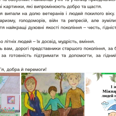
 картинки, які випромінюють добро та щастя. 
я випали на долю ветеранів і людей похилого віку.
аризму, голодоморів, війн та репресій, але зуміли
я найкращі духовні якості покоління – честь, гідність
 літніх людей – їх досвід, мудрість, вміння. 
 вам, дорогі представники старшого покоління, за б
 за готовність підтримати та допомогти, за гідни
’я, добра й перемоги!