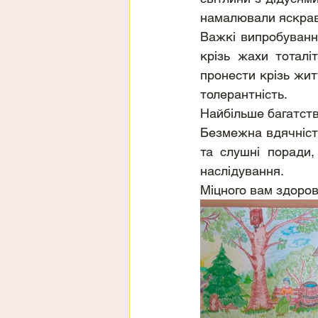
намалювали яскраві
Важкі випробуванн
крізь жахи тоталіт
пронести крізь житт
толерантність.
Найбільше багатство
Безмежна вдячність
та слушні поради,
наслідування.
Міцного вам здоров