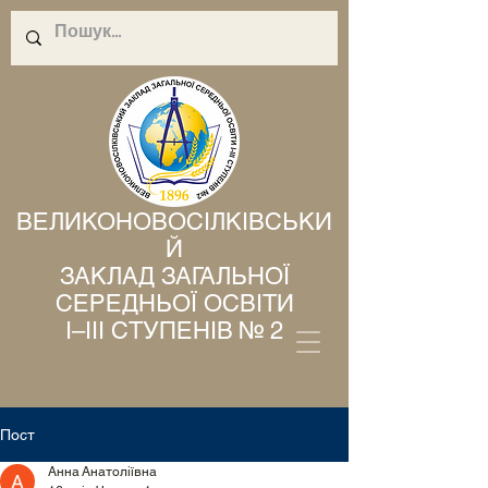
ВЕЛИКОНОВОСІЛКІВСЬКИ
Й
ЗАКЛАД ЗАГАЛЬНОЇ
СЕРЕДНЬОЇ ОСВІТИ
І–ІІІ СТУПЕНІВ № 2
Пост
Анна Анатоліївна