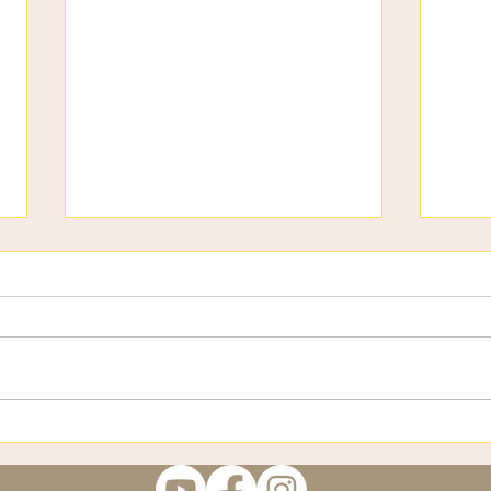
3 страхи
Віта