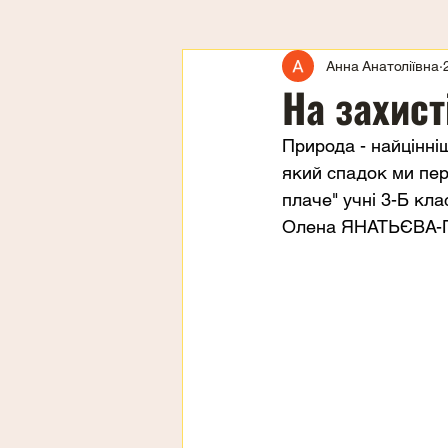
Анна Анатоліївна
На захист
Природа - найцінні
який спадок ми пер
плаче" учні 3-Б кл
Олена ЯНАТЬЄВА-