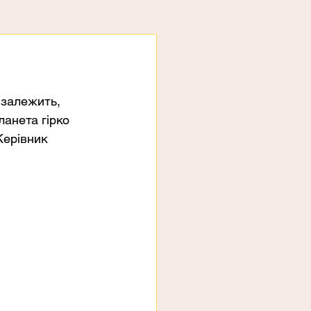
 залежить, 
анета гірко 
Керівник 