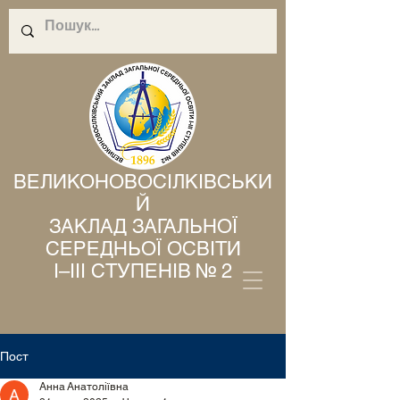
ВЕЛИКОНОВОСІЛКІВСЬКИ
Й
ЗАКЛАД ЗАГАЛЬНОЇ
СЕРЕДНЬОЇ ОСВІТИ
І–ІІІ СТУПЕНІВ № 2
Пост
Анна Анатоліївна