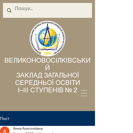
ВЕЛИКОНОВОСІЛКІВСЬКИ
Й
ЗАКЛАД ЗАГАЛЬНОЇ
СЕРЕДНЬОЇ ОСВІТИ
І–ІІІ СТУПЕНІВ № 2
Пост
Анна Анатоліївна