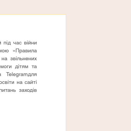
 під час війни 
мою «Правила 
на звільнених 
моги дітям та 
 Telegramдля 
світи на сайті 
итань заходів 