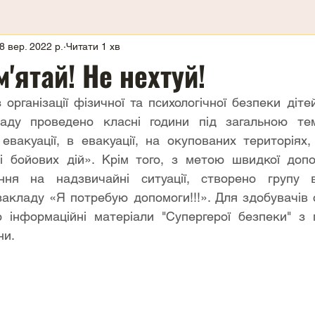
8 вер. 2022 р.
Читати 1 хв
м'ятай! Не нехтуй!
організації фізичної та психологічної безпеки дітей
аду проведено класні години під загальною те
евакуації, в евакуації, на окупованих територіях, 
ні бойових дій». Крім того, з метою швидкої допо
ння на надзвичайні ситуації, створено групу в
закладу «Я потребую допомоги!!!». Для здобувачів о
 інформаційні матеріали "Супергерої безпеки" з п
ни.