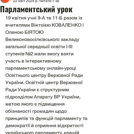
22 квіт. 2024 р.
Читати 1 хв
Парламентський урок
19 квітня учні 9-А та 11-Б разом із 
вчителями Віктоією КОВАЛЕНКО і 
Оленою БІЯТОЮ 
Великоновосілківського закладу 
загальної середньої освіти І-ІІІ 
ступенів №2 мали змогу взяти 
участь в інтерактивному 
парламентському онлайн-уроці 
Освітнього центру Верховної Ради 
України. Освітній центр Верховної 
Ради України є структурним 
підрозділом Апарату ВР України, 
метою якого є підвищення 
обізнаності громадян щодо 
принципів та функцій парламенту та 
демократії й сприяння відкритості 
українського парламенту, кращій 