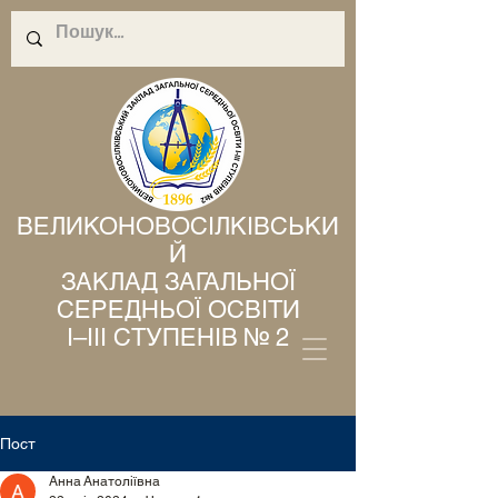
ВЕЛИКОНОВОСІЛКІВСЬКИ
Й
ЗАКЛАД ЗАГАЛЬНОЇ
СЕРЕДНЬОЇ ОСВІТИ
І–ІІІ СТУПЕНІВ № 2
Пост
Анна Анатоліївна