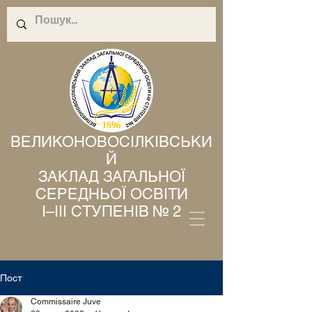
ВЕЛИКОНОВОСІЛКІВСЬКИ
Й
ЗАКЛАД ЗАГАЛЬНОЇ
СЕРЕДНЬОЇ ОСВІТИ
І–ІІІ СТУПЕНІВ № 2
Пост
Commissaire Juve