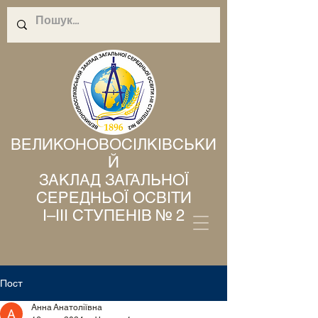
ВЕЛИКОНОВОСІЛКІВСЬКИ
Й
ЗАКЛАД ЗАГАЛЬНОЇ
СЕРЕДНЬОЇ ОСВІТИ
І–ІІІ СТУПЕНІВ № 2
Пост
Анна Анатоліївна