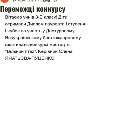
16 лист. 2024 р.
Читати 1 хв
Переможці конкурсу
Вітаємо учнів 3-Б класу! Діти 
отримали Диплом лауреата І ступеня 
і кубок за участь у Двотуровому 
Всеукраїнському багатожанровому 
фестиваль-конкурсі мистецтв 
"Вільний птах". Керівник Олена 
ЯНАТЬЄВА-ПУЦЕНКО.