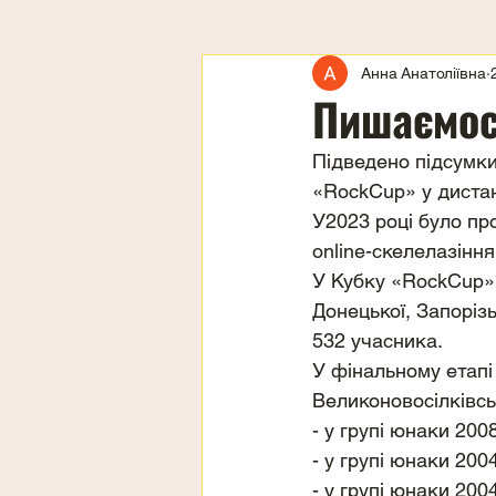
Анна Анатоліївна
Пишаємос
Підведено підсумки 
«RockCup» у диста
У2023 році було пр
online-скелелазіння
У Кубку «RockCup» 
Донецької, Запорізь
532 учасника.
У фінальному етапі 
Великоновосілківськ
- у групі юнаки 2008
- у групі юнаки 2004
- у групі юнаки 2004