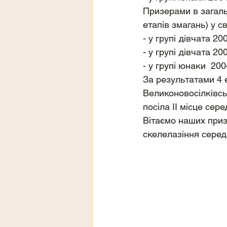
Призерами в загаль
етапів змагань) у св
- у групі дівчата 20
- у групі дівчата 20
- у групі юнаки  200
За результатами 4 
Великоновосілківсь
посіла ІІ місце сер
Вітаємо наших приз
скелелазіння серед