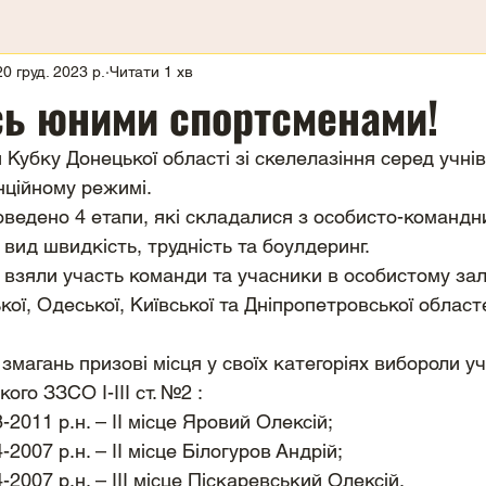
20 груд. 2023 р.
Читати 1 хв
ь юними спортсменами!
Кубку Донецької області зі скелелазіння серед учнів
нційному режимі.
оведено 4 етапи, які складалися з особисто-командни
 вид швидкість, трудність та боулдеринг.
взяли участь команди та учасники в особистому залі
кої, Одеської, Київської та Дніпропетровської област
змагань призові місця у своїх категоріях вибороли уч
ого ЗЗСО І-ІІІ ст. №2 : 
-2011 р.н. – ІІ місце Яровий Олексій;
-2007 р.н. – ІІ місце Білогуров Андрій;
-2007 р.н. – ІІІ місце Піскаревський Олексій.