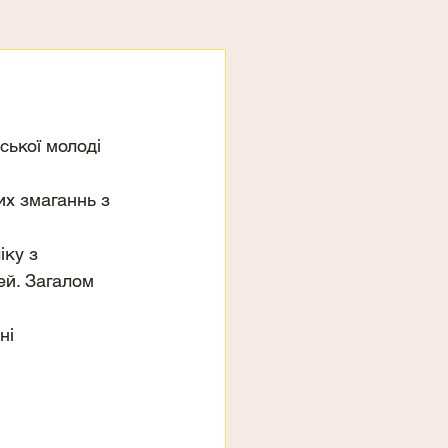
ської молоді 
х змаганнь з 
ку з 
ей. Загалом 
ні 