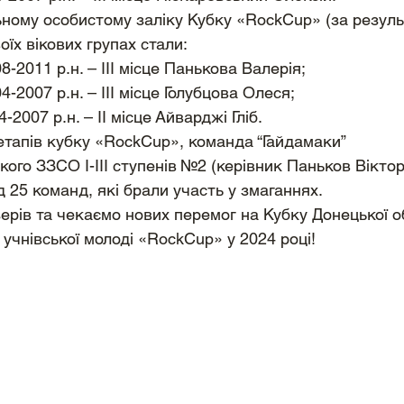
ному особистому заліку Кубку «RockCup» (за резуль
оїх вікових групах стали: 
08-2011 р.н. – ІІІ місце Панькова Валерія;
04-2007 р.н. – ІІІ місце Голубцова Олеся;
4-2007 р.н. – ІІ місце Айварджі Гліб.
етапів кубку «RockCup», команда “Гайдамаки” 
кого ЗЗСО І-ІІІ ступенів №2 (керівник Паньков Віктор
ед 25 команд, які брали участь у змаганнях.
ерів та чекаємо нових перемог на Кубку Донецької об
 учнівської молоді «RockCup» у 2024 році!