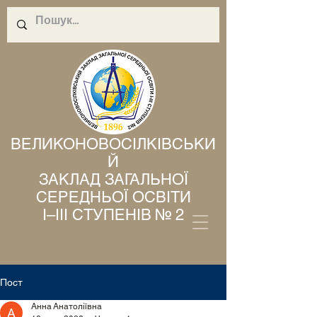
ВЕЛИКОНОВОСІЛКІВСЬКИ
Й
ЗАКЛАД ЗАГАЛЬНОЇ
СЕРЕДНЬОЇ ОСВІТИ
І–ІІІ СТУПЕНІВ № 2
Пост
Анна Анатоліївна