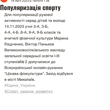
18 лист. 2023 р.
Читати 1 хв
Популяризація спорту
Для популяризації рухової 
активності серед дітей та молоді 
14.11.2023 учні 3-А, 3-Б,  
4-А, 4-Б ,6-А, 9-А, 9-Б класів та 
вчителі фізичної культури Марина 
Гладченко, Віктор Паньков 
Великоновосілківського закладу 
загальної середньої освіти І-ІІІ 
ступенів№ 2 долучилися до 
Всеукраїнської онлайн-руханки 
"Цікава фізкультура". Захід відбувся 
в місті Миколаїв.
#Єдина_Україна
#Спорт_заради_розвитку