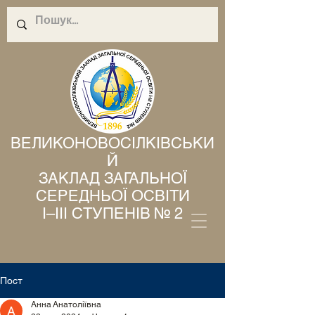
ВЕЛИКОНОВОСІЛКІВСЬКИ
Й
ЗАКЛАД ЗАГАЛЬНОЇ
СЕРЕДНЬОЇ ОСВІТИ
І–ІІІ СТУПЕНІВ № 2
Пост
Анна Анатоліївна