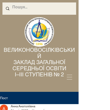
ВЕЛИКОНОВОСІЛКІВСЬКИ
Й
ЗАКЛАД ЗАГАЛЬНОЇ
СЕРЕДНЬОЇ ОСВІТИ
І–ІІІ СТУПЕНІВ № 2
Пост
Анна Анатоліївна