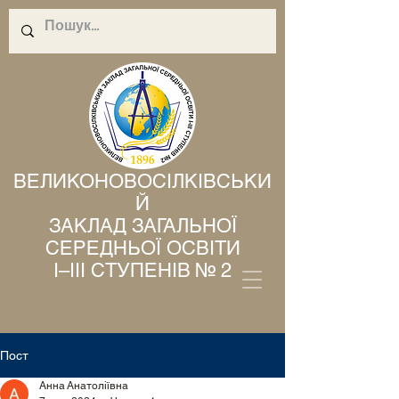
ВЕЛИКОНОВОСІЛКІВСЬКИ
Й
ЗАКЛАД ЗАГАЛЬНОЇ
СЕРЕДНЬОЇ ОСВІТИ
І–ІІІ СТУПЕНІВ № 2
Пост
Анна Анатоліївна