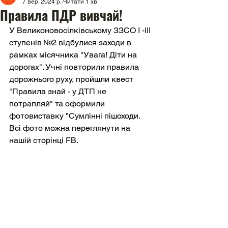
7 вер. 2024 р.
Читати 1 хв
Правила ПДР вивчай!
У Великоновосілківському ЗЗСО І -ІІІ 
ступенів №2 відбулися заходи в 
рамках місячника "Увага! Діти на 
дорогах". Учні повторили правила 
дорожнього руху, пройшли квест 
"Правила знай - у ДТП не 
потрапляй" та оформили 
фотовиставку "Сумлінні пішоходи. 
Всі фото можна переглянути на 
нашій сторінці FB. 