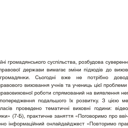
ні громадянського суспільства, розбудова суверенно
правової держави вимагає зміни підходів до вихов
громадянки. Сьогодні вже не потрібно довод
равового виховання учнів та учениць цієї проблеми 
равовиховної роботи спрямований на виявлення нега
 попередження подальшого їх розвитку. З цією м
ласів проведено тематичні виховні години: відео
ки» (7-Б), практичне заняття «Поговоримо про ввічл
ено інформаційний онлайдайджест «Повторимо прав