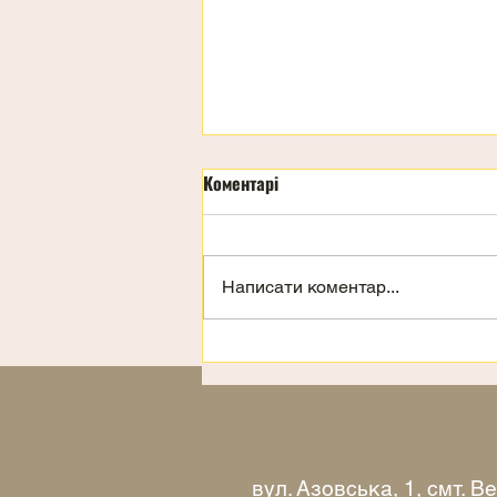
Коментарі
Написати коментар...
Запрошення на відпочинок
вул. Азовська, 1, смт. 