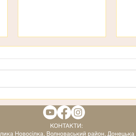
День дітей
3 ст
КОНТАКТИ:
Велика Новосілка, Волноваський район, Донецька