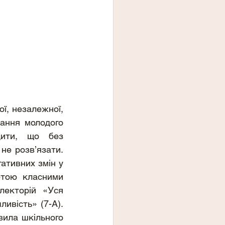
ї, незалежної, 
ання молодого 
ити, що без 
не розв’язати. 
тивних змін у 
етою класними 
лекторій «Уся 
ивість» (7-А). 
ила шкільного 