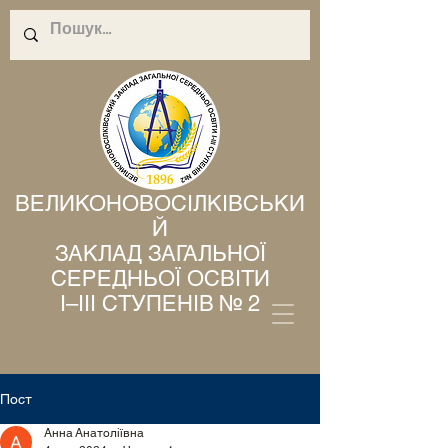
ВЕЛИКОНОВОСІЛКІВСЬКИ
Й
ЗАКЛАД ЗАГАЛЬНОЇ
СЕРЕДНЬОЇ ОСВІТИ
І–ІІІ СТУПЕНІВ № 2
Пост
Анна Анатоліївна