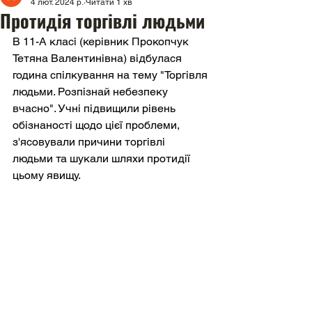
4 лют. 2024 р.
Читати 1 хв
Протидія торгівлі людьми
В 11-А класі (керівник Прокопчук 
Тетяна Валентинівна) відбулася 
година спілкування на тему "Торгівля 
людьми. Розпізнай небезпеку 
вчасно". Учні підвищили рівень 
обізнаності щодо цієї проблеми, 
з'ясовували причини торгівлі 
людьми та шукали шляхи протидії 
цьому явищу.