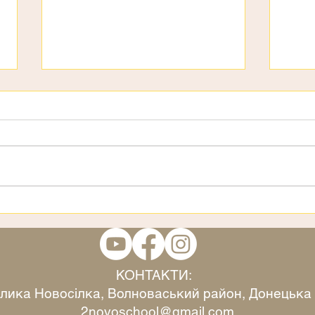
День дітей
3 ст
КОНТАКТИ:
Велика Новосілка, Волноваський район, Донецька
2novoschool@gmail.com