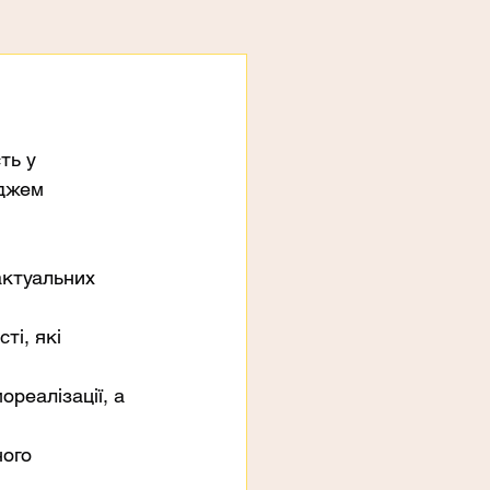
ть у 
джем 
ктуальних 
і, які 
реалізації, а 
ого 