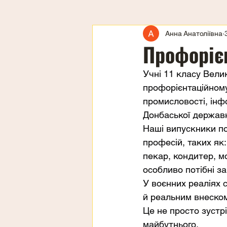
Анна Анатоліївна
Профоріє
Учні 11 класу Велик
профорієнтаційном
промисловості, інф
Донбаської державн
Наші випускники п
професій, таких як:
пекар, кондитер, м
особливо потібні за
У воєнних реаліях с
й реальним внеско
Це не просто зустр
майбутнього.