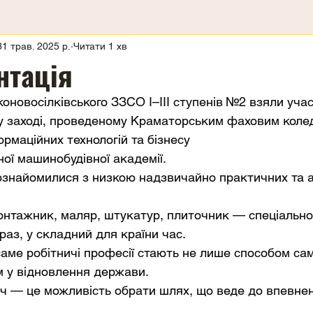
31 трав. 2025 р.
Читати 1 хв
нтація
оновосілківського ЗЗСО І–ІІІ ступенів №2 взяли учас
у заході, проведеному Краматорським фаховим коле
ормаційних технологій та бізнесу
ої машинобудівної академії.
ознайомилися з низкою надзвичайно практичних та а
онтажник, маляр, штукатур, плиточник — спеціальност
раз, у складний для країни час.
аме робітничі професії стають не лише способом само
м у відновлення держави.
іч — це можливість обрати шлях, що веде до впевнен